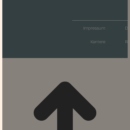
Impressum
Da
Karriere
Re