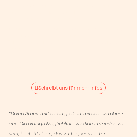
Impulsvorträge, ein kurzes Achtsamkeits-Training oder
eine ergotherapeutische Einheit zur
Konzentrationsförderung zu bereichern*.
Verleiht eurem Event einen tiefen, spürbaren Nutzen,
der zeigt, dass Ihr das ganzheitliche Wohl eurer
Teilnehmenden in den Fokus stellt – und das direkt am
Veranstaltungsort!
(*nach Absprache und Terminfindung mit den Coaches
und TherapeutInnen)
Schreibt uns für mehr Infos
"Deine Arbeit füllt einen großen Teil deines Lebens
aus. Die einzige Möglichkeit, wirklich zufrieden zu
sein, besteht darin, das zu tun, was du für