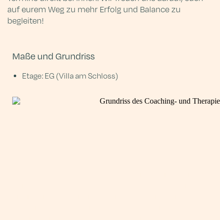
auf eurem Weg zu mehr Erfolg und Balance zu
begleiten!
Maße und Grundriss
Etage: EG (Villa am Schloss)
Veranstaltet inspirierende Events mit echtem
Mehrwert
Ihr plant Workshops, Tagungen oder ein Seminar bei uns?
Bei uns könnt Ihr eurem Team und euren Gästen einen
einzigartigen Vorteil bieten: Mit unserem integrierten
Coaching- und Therapiezentrum habt Ihr die
Möglichkeit, euren Workshop durch einen