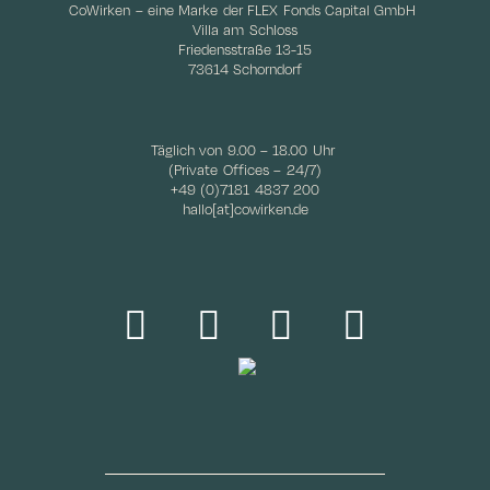
CoWirken – eine Marke der FLEX Fonds Capital GmbH
Villa am Schloss
Friedensstraße 13-15
73614 Schorndorf
Täglich von 9.00 – 18.00 Uhr
(Private Offices – 24/7)
+49 (0)7181 4837 200
hallo[at]cowirken.de