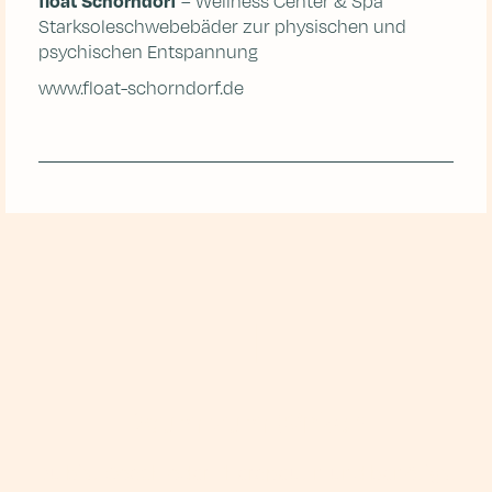
float Schorndorf
– Wellness Center & Spa
Starksoleschwebebäder zur physischen und
psychischen Entspannung
www.float-schorndorf.de
Raum zum Wirken
Du bist Coach oder TherapeutIn und benötigst