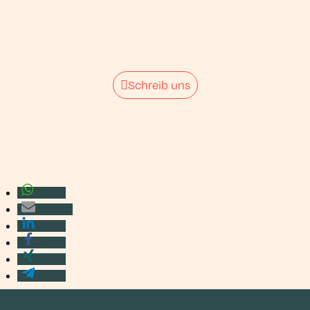
Raum für deine Sitzungen?
Wir finden die passende Lösung für dich & deine
KlientInnen.
Schreib uns
teilen
E-Mail
teilen
teilen
teilen
teilen